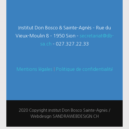
Institut Don Bosco & Sainte-Agnès – Rue du
Vieux-Moulin 8 – 1950 Sion –
secretariat@db-
sa.ch
– 027.327.22.33
Mentions légales
|
Politique de confidentialité
2020 Copyright Institut Don Bosco Sainte-Agnès /
Webdesign
SANDRAWEBDESIGN.CH