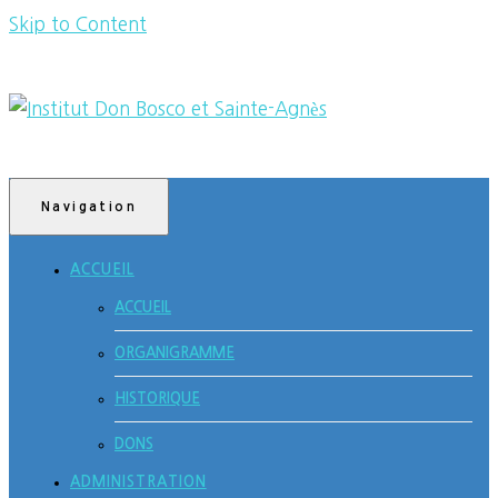
Skip to Content
L’institut a pour but d’assurer la prise en charge scolaire,
Institut Don Bosco
éducative et thérapeutique d’élèves qui, suite à des
et Sainte-Agnès
Navigation
troubles des apprentissages de la personnalité ou des
difficultés socio-éducatives, ne peuvent être scolarisés
ACCUEIL
dans les filières ordinaires de formation
ACCUEIL
ORGANIGRAMME
HISTORIQUE
DONS
ADMINISTRATION