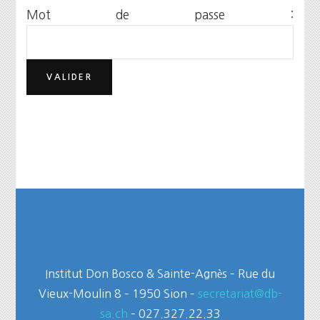
Mot de passe :
Institut Don Bosco & Sainte-Agnès – Rue du
Vieux-Moulin 8 – 1950 Sion –
secretariat@db-
sa.ch
– 027.327.22.33