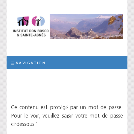
Institut Don
L’institut a pour but d’assurer la prise en charge scolaire, éducative et
thérapeutique d’élèves qui, suite à des troubles des apprentissages
de la personnalité ou des difficultés socio-éducatives, ne peuvent être
Bosco et Sainte-
scolarisés dans les filières ordinaires de formation
NAVIGATION
Agnès
Ce contenu est protégé par un mot de passe.
Pour le voir, veuillez saisir votre mot de passe
ci-dessous :