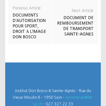
Post
Previous Article
Navigation
Next Article
DOCUMENTS
DOCUMENT DE
D’AUTORISATION
REMBOURSEMENT
POUR SPORT,
DE TRANSPORT
DROIT À L’IMAGE
SAINTE-AGNÈS
DON BOSCO
Institut Don Bosco & Sainte-Agnès – Rue du
Vieux-Moulin 8 – 1950 Sion –
secretariat@db-
sa.ch
– 027.327.22.33