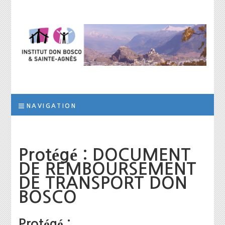
Institut Don
L’institut a pour but d’assurer la prise en charge scolaire, éducative et
thérapeutique d’élèves qui, suite à des troubles des apprentissages
de la personnalité ou des difficultés socio-éducatives, ne peuvent être
Bosco et Sainte-
scolarisés dans les filières ordinaires de formation
NAVIGATION
Agnès
Protégé : DOCUMENT
DE REMBOURSEMENT
DE TRANSPORT DON
BOSCO
Protégé :