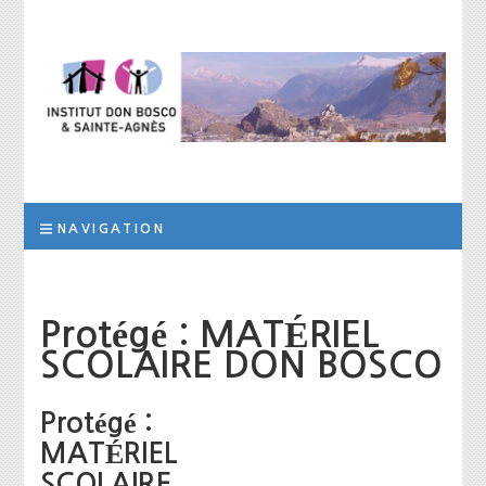
Institut Don
L’institut a pour but d’assurer la prise en charge scolaire, éducative et
thérapeutique d’élèves qui, suite à des troubles des apprentissages
de la personnalité ou des difficultés socio-éducatives, ne peuvent être
Bosco et Sainte-
scolarisés dans les filières ordinaires de formation
NAVIGATION
Agnès
Protégé : MATÉRIEL
SCOLAIRE DON BOSCO
Protégé :
MATÉRIEL
SCOLAIRE