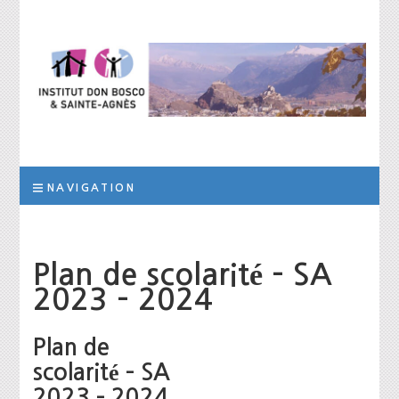
Institut Don
L’institut a pour but d’assurer la prise en charge scolaire, éducative et
thérapeutique d’élèves qui, suite à des troubles des apprentissages
de la personnalité ou des difficultés socio-éducatives, ne peuvent être
Bosco et Sainte-
scolarisés dans les filières ordinaires de formation
NAVIGATION
Agnès
Plan de scolarité – SA
2023 – 2024
Plan de
scolarité – SA
2023 – 2024