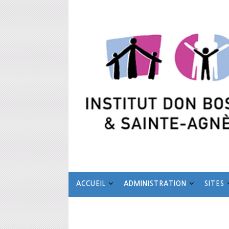
ACCUEIL
ADMINIS
Institut Don 
L’institut a pour but d’assurer la prise en charge scol
ne peuvent être scolarisés dans les filières ordinaires 
ACCUEIL
ADMINISTRATION
SITES