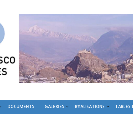
TRATION
SITES
DOCUMENTS
GALERIES
RÉALIS
CONTACT
Bosco et Sainte-Agn
aire, éducative et thérapeutique d’élèves qui, suite à des troubles des apprentissa
de formation
DOCUMENTS
GALERIES
RÉALISATIONS
TABLES 