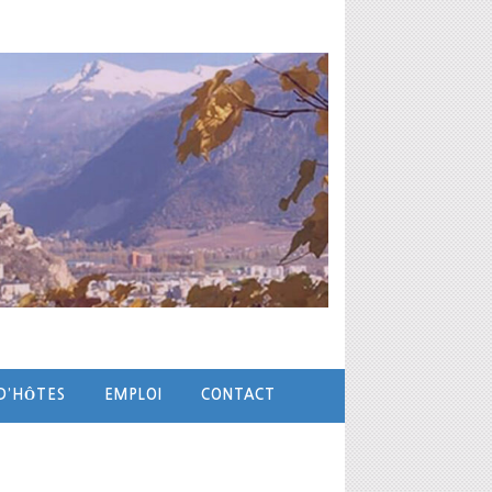
ATIONS
TABLES D’HÔTES
EMPLOI
ès
ges de la personnalité ou des difficultés socio-éducatives,
D’HÔTES
EMPLOI
CONTACT